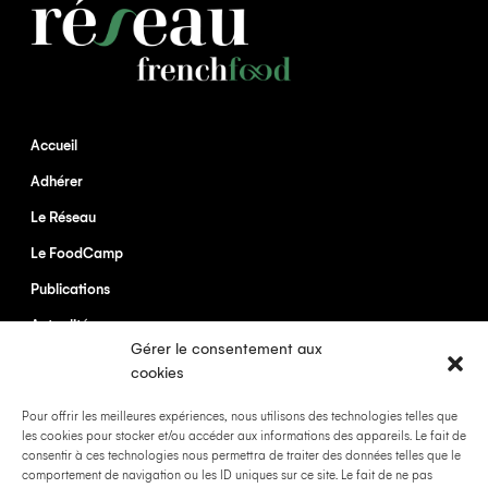
Accueil
Adhérer
Le Réseau
Le FoodCamp
Publications
Actualités
Gérer le consentement aux
Contact
cookies
Mentions légales
Pour offrir les meilleures expériences, nous utilisons des technologies telles que
les cookies pour stocker et/ou accéder aux informations des appareils. Le fait de
FrenchFood Capital
consentir à ces technologies nous permettra de traiter des données telles que le
Politique de confidentialité
comportement de navigation ou les ID uniques sur ce site. Le fait de ne pas